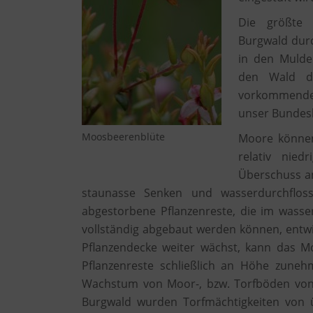
Die größte n
Burgwald durc
in den Mulde
den Wald du
vorkommenden 
unser Bundes
Moosbeerenblüte
Moore können
relativ nied
Überschuss a
staunasse Senken und wasserdurchfloss
abgestorbene Pflanzenreste, die im wasse
vollständig abgebaut werden können, entwic
Pflanzendecke weiter wächst, kann das 
Pflanzenreste schließlich an Höhe zune
Wachstum von Moor-, bzw. Torfböden von
Burgwald wurden Torfmächtigkeiten von 