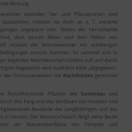
ende Wirkung.
ereichen lebenden Tier- und Pflanzenarten sind
 Spezialisten, müssen sie doch an z. T. extreme
ngungen angepasst sein. Neben der herrschende
farmut, dem sauren Milieu und dem Fehlen von
toff müssen die Moorbewohner mit schwierigen
 Bedingungen zurecht kommen. So sammelt sich in
er liegenden Moorbereichen kühlere Luft und durch
igten Vegetation wird zusätzlich Kälte „abgegeben“.
in den Franzosenwiesen mit
Nachtfrösten
gerechnet
e fleischfressende Pflanzen wie
Sonnentau
und
durch den Fang und das Verdauen von Insekten und
achgewiesenen Bestände des Langblättrigen und des
gen in Hessen. Der Wasserschlauch fängt seine Beute
 unter der Wasseroberfläche von Tümpeln und