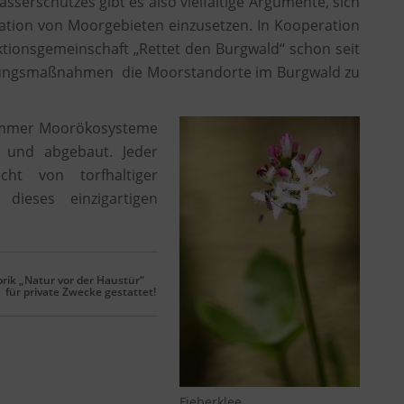
serschutzes gibt es also vielfältige Argumente, sich
ration von Moorgebieten einzusetzen. In Kooperation
ktionsgemeinschaft „Rettet den Burgwald“ schon seit
ierungsmaßnahmen die Moorstandorte im Burgwald zu
 immer Moorökosysteme
 und abgebaut. Jeder
cht von torfhaltiger
dieses einzigartigen
brik „Natur vor der Haustür“
 für private Zwecke gestattet!
Fieberklee