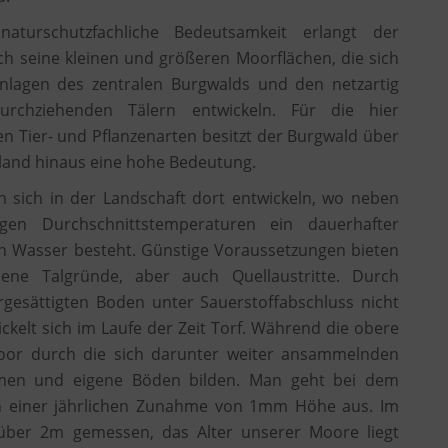
aturschutzfachliche Bedeutsamkeit erlangt der
h seine kleinen und größeren Moorflächen, die sich
nlagen des zentralen Burgwalds und den netzartig
rchziehenden Tälern entwickeln. Für die hier
Tier- und Pflanzenarten besitzt der Burgwald über
land hinaus eine hohe Bedeutung.
 sich in der Landschaft dort entwickeln, wo neben
rigen Durchschnittstemperaturen ein dauerhafter
n Wasser besteht. Günstige Voraussetzungen bieten
ene Talgründe, aber auch Quellaustritte. Durch
rgesättigten Boden unter Sauerstoffabschluss nicht
kelt sich im Laufe der Zeit Torf. Während die obere
Moor durch die sich darunter weiter ansammelnden
hmen und eigene Böden bilden. Man geht bei dem
 einer jährlichen Zunahme von 1mm Höhe aus. Im
über 2m gemessen, das Alter unserer Moore liegt