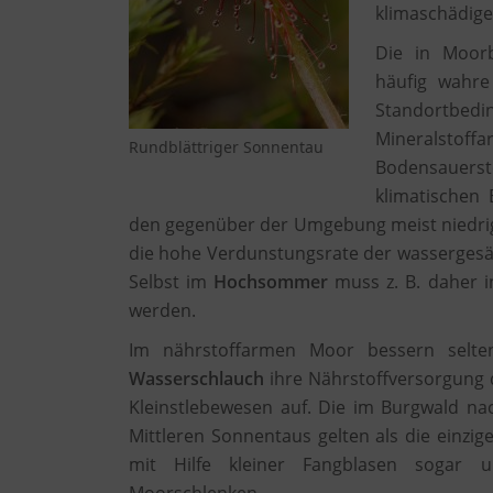
klimaschädig
Die in Moorb
häufig wahre
Standortbedi
Mineralstof
Rundblättriger Sonnentau
Bodensauers
klimatischen
den gegenüber der Umgebung meist niedrig
die hohe Verdunstungsrate der wassergesätt
Selbst im
Hochsommer
muss z. B. daher 
werden.
Im nährstoffarmen Moor bessern selten
Wasserschlauch
ihre Nährstoffversorgung 
Kleinstlebewesen auf. Die im Burgwald n
Mittleren Sonnentaus gelten als die einzi
mit Hilfe kleiner Fangblasen sogar