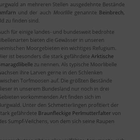
 Burgwald an mehreren Stellen ausgedehnte Bestände
mmfarn
und der auch
Moorlilie
genannte
Beinbrech
,
d zu finden sind.
Auch für einige landes- und bundesweit bedrohte
Libellenarten bieten die Gewässer in unseren
heimischen Moorgebieten ein wichtiges Refugium.
Hier ist besonders die stark gefährdete
Arktische
Smaragdlibelle
zu nennen. Als typische Moorlibelle
wachsen ihre Larven gerne in den Schlenken
zwischen Torfmoosen auf. Die größten Bestände
dieser in unserem Bundesland nur noch in drei
Gebieten vorkommenden Art finden sich im
Burgwald. Unter den Schmetterlingen profitiert der
stark gefährdete
Braunfleckige Perlmutterfalter
von
es Sumpf-Veilchens, von dem sich seine Raupen