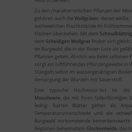
Moorschlenken.
Zu den charakteristischen Pflanzen der Mo
gehören auch die
Wollgräser
, deren weiße,
watteweichen Fruchtstände im Frühsomme
Flächen überziehen. Mit dem
Schmalblättri
dem
Scheidigen Wollgras
finden sich gleich
im Burgwald, die in der Roten Liste als gefä
Pflanzen gelten. Ähnlich wie beim seltenen
F
sorgt ein luftführendes Pflanzengewebe in 
Stängeln selbst im wassergesättigten Boden
Versorgung der Wurzeln mit Sauerstoff.
Eine typische Hochmoor-Art ist d
Moosbeere
, die mit ihren fadenförmigen S
ledrig- harten Blätter gelten als A
Temperaturunterschiede und die zeitwei
Burgwald vorkommende bemerkenswerte Mo
Regionen beheimatete
Glockenheide
, das 