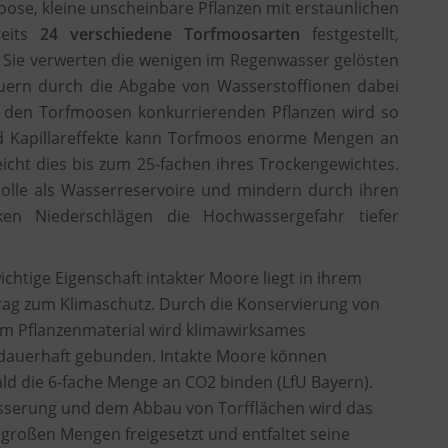
oose, kleine unscheinbare Pflanzen mit erstaunlichen
reits
24 verschiedene Torfmoosarten
festgestellt,
. Sie verwerten die wenigen im Regenwasser gelösten
äuern durch die Abgabe von Wasserstoffionen dabei
den Torfmoosen konkurrierenden Pflanzen wird so
d Kapillareffekte kann Torfmoos enorme Mengen an
icht dies bis zum 25-fachen ihres Trockengewichtes.
Rolle als Wasserreservoire und mindern durch ihren
en Niederschlägen die Hochwassergefahr tiefer
ichtige Eigenschaft intakter Moore liegt in ihrem
trag zum Klimaschutz. Durch die Konservierung von
m Pflanzenmaterial wird klimawirksames
dauerhaft gebunden. Intakte Moore können
d die 6-fache Menge an CO2 binden (LfU Bayern).
sserung und dem Abbau von Torfflächen wird das
 großen Mengen freigesetzt und entfaltet seine