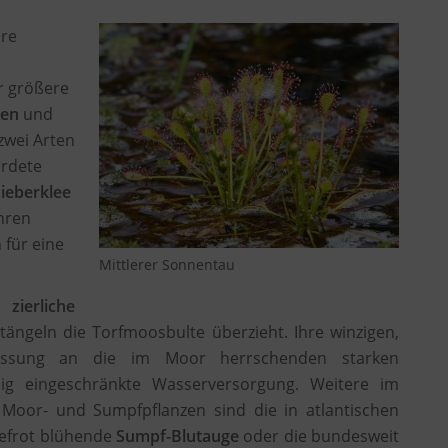
ore
r größere
gen
und
 zwei Arten
hrdete
ieberklee
ihren
 für eine
Mittlerer Sonnentau
ie
zierliche
tängeln die Torfmoosbulte überzieht. Ihre winzigen,
npassung an die im Moor herrschenden starken
lig eingeschränkte Wasserversorgung. Weitere im
or- und Sumpfpflanzen sind die in atlantischen
tiefrot blühende
Sumpf-Blutauge
oder die bundesweit